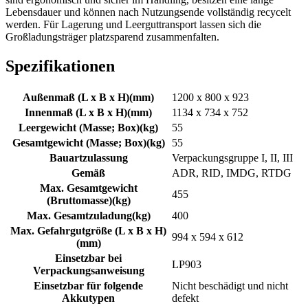
Lebensdauer und können nach Nutzungsende vollständig recycelt
werden. Für Lagerung und Leerguttransport lassen sich die
Großladungsträger platzsparend zusammenfalten.
Spezifikationen
Außenmaß (L x B x H)
(
mm
)
1200 x 800 x 923
Innenmaß (L x B x H)
(
mm
)
1134 x 734 x 752
Leergewicht (Masse; Box)
(
kg
)
55
Gesamtgewicht (Masse; Box)
(
kg
)
55
Bauartzulassung
Verpackungsgruppe I, II, III
Gemäß
ADR, RID, IMDG, RTDG
Max. Gesamtgewicht
455
(Bruttomasse)
(
kg
)
Max. Gesamtzuladung
(
kg
)
400
Max. Gefahrgutgröße (L x B x H)
994 x 594 x 612
(
mm
)
Einsetzbar bei
LP903
Verpackungsanweisung
Einsetzbar für folgende
Nicht beschädigt und nicht
Akkutypen
defekt