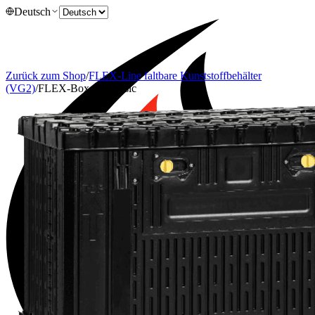
Deutsch
Zurück zum Shop
/
FLEX-Line faltbare Kunststoffbehälter
(VG2)
/
FLEX-Box 625 Basic