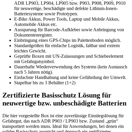
ADR LP903, LP904, LP905 bzw. P903, P908, P909, P910
für neuwertige, beschädigte und defekte Lithium-Ionen-
Batteriesysteme sowie Prototypen.
E-Bike Akkus, Power Tools, Laptop und Mobile Akkus,
Automobile Akkus etc.
Aussparung für Barcode-Aufkleber sowie Anbringung von
Dokumentenregister.
Einbringung eines GPS-Chips im Palettenboden möglich.
Standardgrößen für einfache Logistik, faltbar und extrem
leichtes Gewicht.
Geprüfte Boxen mit UN-Zulassungen und Schiebeelement
mit Gefahrgutsymbol.
Dauerhafte Wiederverwendung des Systems (kein Austausch
nach 5 Jahren nötig).
Einfachste Handhabung und keine Gefährdung der Umwelt.
Stapelbar bis zu 3 Behälter (1+2)
Zertifizierte Basisschutz Lösung für
neuwertige bzw. unbeschädigte Batterien
Die hier vorgestellte Box ist eine zuverlässige Einstiegslösung für
Gefahrgut, das nach ADR P903 / LP903 bzw. Zustand „grün“
transportiert werden muss. Ideal für Anwendungen, bei denen ein
solider Basisschutz ausreicht und dennoch ein zertifiziertes,