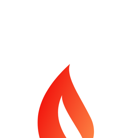
PB Kissen PP-XL (straubfrei), Pure M
Art.-Nr. 1223