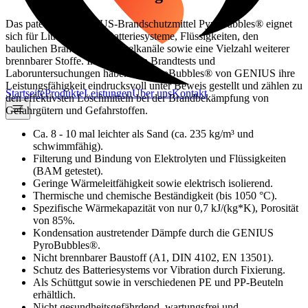
Das patentierte GENIUS‑Brandschutzmittel PyroBubbles® eignet
sich für Lithium‑Ionen‑Batteriesysteme, Flüssigkeiten, den
baulichen Brandschutz, Kabelkanäle sowie eine Vielzahl weiterer
brennbarer Stoffe. In zahlreichen Brandtests und
Laboruntersuchungen haben die PyroBubbles® von GENIUS ihre
Leistungsfähigkeit eindrucksvoll unter Beweis gestellt und zählen zu
Startseite
Produkte
Leistungen
Über uns
Kontakt
den effektivsten Löschmitteln bei der Brandbekämpfung von
Gefahrgütern und Gefahrstoffen.
Ca. 8 - 10 mal leichter als Sand (ca. 235 kg/m³ und
schwimmfähig).
Filterung und Bindung von Elektrolyten und Flüssigkeiten
(BAM getestet).
Geringe Wärmeleitfähigkeit sowie elektrisch isolierend.
Thermische und chemische Beständigkeit (bis 1050 °C).
Spezifische Wärmekapazität von nur 0,7 kJ/(kg*K), Porosität
von 85%.
Kondensation austretender Dämpfe durch die GENIUS
PyroBubbles®.
Nicht brennbarer Baustoff (A1, DIN 4102, EN 13501).
Schutz des Batteriesystems vor Vibration durch Fixierung.
Als Schüttgut sowie in verschiedenen PE und PP-Beuteln
erhältlich.
Nicht gesundheitsgefährdend, wartungsfrei und