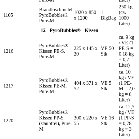
250 kg
Brandlöschmittel
1020 x 850
1
(ca.
1105
PyroBubbles®
x 1200
BigBag
1000
Pure-M
Liter)
12 - PyroBubbles® - Kissen
ca. 9 kg
/ VE (1
PyroBubbles®
225 x 145 x
VE 50
PE-S =
1216
Kissen PE-S,
20
Stk.
0,18 kg
Pure-M
= 0,7
Liter)
ca. 10
kg / VE
PyroBubbles®
404 x 371 x
VE 5
(1 PE-
1217
Kissen PE-M,
52
Stk.
M = 2,0
Pure-M
kg = 8
Liter)
ca. 12,5
PyroBubbles®
kg / VE
Kissen PP-S
300 x 220 x
VE 16
(1 PP-S
1220
(staubfrei), Pure-
55
Stk.
= 0,78
M
kg = 3
Liter)