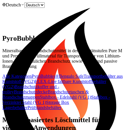
Deutsch
PyroBubbles®
Mineralbasiertes Brandschutzmittel in den Qualitätsstufen Pure M
und Premium als Füllmaterial für Transportbehälter von Lithium-
Ionen-Akkus, baulichen Brandschutz sowie aktive und passive
Brandbekämpfung
Alle Kategorien
PyroBubbles®
Bengalo Safe
Transportbehälter aus
Kunststoff (VG2)
FLEX-Line faltbare Kunststoffbehälter
(VG2)
Brandschutzkoffer und -
trolley
Brandschutzdecke
Brandschutztaschen &
Brandschutzmappen
Stahlbox - Edelstahl (VG 1)
Stahlbox -
Verzinkter Stahl (VG 1)
Storage Box
Lagerbehälter
Prüfstandsbehälter
Mineralbasiertes Löschmittel für
vielseitige Anwendungen