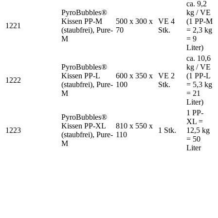
ca. 9,2
PyroBubbles®
kg / VE
Kissen PP-M
500 x 300 x
VE 4
(1 PP-M
1221
(staubfrei), Pure-
70
Stk.
= 2,3 kg
M
= 9
Liter)
ca. 10,6
PyroBubbles®
kg / VE
Kissen PP-L
600 x 350 x
VE 2
(1 PP-L
1222
(staubfrei), Pure-
100
Stk.
= 5,3 kg
M
= 21
Liter)
1 PP-
PyroBubbles®
XL =
Kissen PP-XL
810 x 550 x
1223
1 Stk.
12,5 kg
(staubfrei), Pure-
110
= 50
M
Liter