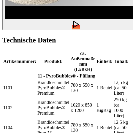
Technische Daten
ca.
Außenmaße
Artikelnummer:
Produkt:
Einheit:
Inhalt:
mm
(LxBxH)
11 - PyroBubbles® - Füllung
Brandlöschmittel
12,5 kg
780 x 550 x
1101
PyroBubbles®
1 Beutel
(ca. 50
130
Premium
Liter)
250 kg
Brandlöschmittel
1020 x 850
1
(ca.
1102
PyroBubbles®
x 1200
BigBag
1000
Premium
Liter)
Brandlöschmittel
12,5 kg
780 x 550 x
1104
PyroBubbles®
1 Beutel
(ca. 50
130
Pure-M
Liter)