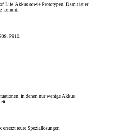
f‑Life‑Akkus sowie Prototypen. Damit ist er
tz kommt.
909, P910.
ituationen, in denen nur wenige Akkus
eit.
ersetzt teure Speziallösungen