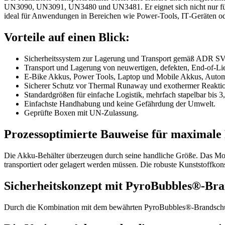
UN3090, UN3091, UN3480 und UN3481. Er eignet sich nicht nur für in
ideal für Anwendungen in Bereichen wie Power‑Tools, IT‑Geräten o
Vorteile auf einen Blick:
Sicherheitssystem zur Lagerung und Transport gemäß ADR S
Transport und Lagerung von neuwertigen, defekten, End-of-Lie
E-Bike Akkus, Power Tools, Laptop und Mobile Akkus, Autom
Sicherer Schutz vor Thermal Runaway und exothermer Reakti
Standardgrößen für einfache Logistik, mehrfach stapelbar bis 3
Einfachste Handhabung und keine Gefährdung der Umwelt.
Geprüfte Boxen mit UN-Zulassung.
Prozessoptimierte Bauweise für maximale F
Die Akku‑Behälter überzeugen durch seine handliche Größe. Das Model
transportiert oder gelagert werden müssen. Die robuste Kunststoffkons
Sicherheitskonzept mit PyroBubbles®‑Bra
Durch die Kombination mit dem bewährten PyroBubbles®‑Brandschutzmi