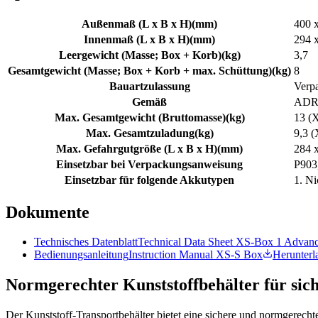
Außenmaß (L x B x H)
(
mm
)
400 
Innenmaß (L x B x H)
(
mm
)
294 
Leergewicht (Masse; Box + Korb)
(
kg
)
3,7
Gesamtgewicht (Masse; Box + Korb + max. Schüttung)
(
kg
)
8
Bauartzulassung
Verpa
Gemäß
ADR,
Max. Gesamtgewicht (Bruttomasse)
(
kg
)
13 (X
Max. Gesamtzuladung
(
kg
)
9,3 (
Max. Gefahrgutgröße (L x B x H)
(
mm
)
284 
Einsetzbar bei Verpackungsanweisung
P903
Einsetzbar für folgende Akkutypen
1. Ni
Dokumente
Technisches Datenblatt
Technical Data Sheet XS-Box 1 Advan
Bedienungsanleitung
Instruction Manual XS-S Box
Herunterl
Normgerechter Kunststoffbehälter für si
Der Kunststoff‑Transportbehälter bietet eine sichere und normgerec