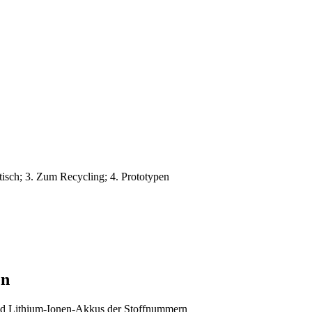
itisch; 3. Zum Recycling; 4. Prototypen
en
 und Lithium‑Ionen‑Akkus der Stoffnummern