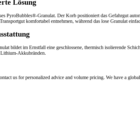
erte Lösung
oses PyroBubbles®‑Granulat. Der Korb positioniert das Gefahrgut autom
Transportgut komfortabel entnehmen, während das lose Granulat einfach
usstattung
lat bildet im Ernstfall eine geschlossene, thermisch isolierende Schi
i Lithium‑Akkubränden.
ontact us for personalized advice and volume pricing. We have a global