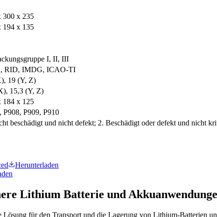
x 300 x 235
x 194 x 135
ckungsgruppe I, II, III
 RID, IMDG, ICAO-TI
), 19 (Y, Z)
X), 15,3 (Y, Z)
x 184 x 125
, P908, P909, P910
cht beschädigt und nicht defekt; 2. Beschädigt oder defekt und nicht kr
ced
Herunterladen
aden
chere Lithium Batterie und Akkuanwendung
hte Lösung für den Transport und die Lagerung von Lithium‑Batterien