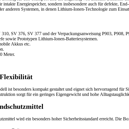
takte Energiespeicher, sondern insbesondere auch für defekte, End‑o
der anderen Systemen, in denen Lithium‑Ionen‑Technologie zum Einsa
V 310, SV 376, SV 377 und der Verpackungsanweisung P903, P908, P
fe sowie Prototypen Lithium-Ionen-Batteriesystemen.
obile Akkus etc.
on.
,0 Meter.
lexibilität
l ist besonders kompakt gestaltet und eignet sich hervorragend für S
truktion sorgt für ein geringes Eigengewicht und hohe Alltagstauglichk
ndschutzmittel
ttel wird ein besonders hoher Sicherheitsstandard erreicht. Die Box 