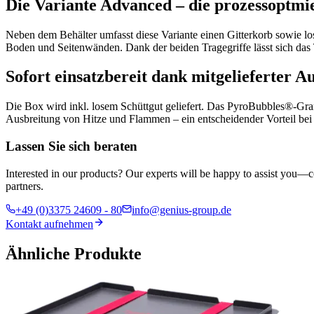
Die Variante Advanced – die prozessoptmi
Neben dem Behälter umfasst diese Variante einen Gitterkorb sowie l
Boden und Seitenwänden. Dank der beiden Tragegriffe lässt sich das 
Sofort einsatzbereit dank mitgelieferter A
Die Box wird inkl. losem Schüttgut geliefert. Das PyroBubbles®‑Granu
Ausbreitung von Hitze und Flammen – ein entscheidender Vorteil be
Lassen Sie sich beraten
Interested in our products? Our experts will be happy to assist you—c
partners.
+49 (0)3375 24609 - 80
info@genius-group.de
Kontakt aufnehmen
Ähnliche Produkte