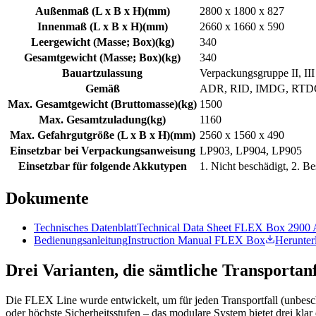
Außenmaß (L x B x H)
(
mm
)
2800 x 1800 x 827
Innenmaß (L x B x H)
(
mm
)
2660 x 1660 x 590
Leergewicht (Masse; Box)
(
kg
)
340
Gesamtgewicht (Masse; Box)
(
kg
)
340
Bauartzulassung
Verpackungsgruppe II, III
Gemäß
ADR, RID, IMDG, RT
Max. Gesamtgewicht (Bruttomasse)
(
kg
)
1500
Max. Gesamtzuladung
(
kg
)
1160
Max. Gefahrgutgröße (L x B x H)
(
mm
)
2560 x 1560 x 490
Einsetzbar bei Verpackungsanweisung
LP903, LP904, LP905
Einsetzbar für folgende Akkutypen
1. Nicht beschädigt, 2. Be
Dokumente
Technisches Datenblatt
Technical Data Sheet FLEX Box 2900
Bedienungsanleitung
Instruction Manual FLEX Box
Herunter
Drei Varianten, die sämtliche Transporta
Die FLEX Line wurde entwickelt, um für jeden Transportfall (unbesch
oder höchste Sicherheitsstufen – das modulare System bietet drei kl