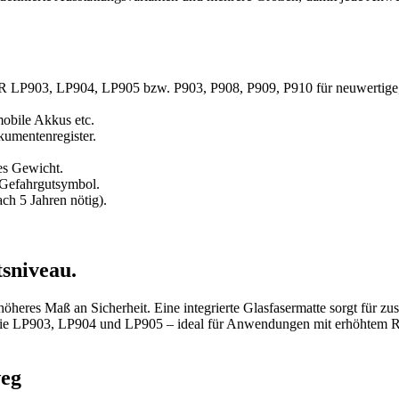
 LP903, LP904, LP905 bzw. P903, P908, P909, P910 für neuwertige, 
obile Akkus etc.
umentenregister.
tes Gewicht.
Gefahrgutsymbol.
h 5 Jahren nötig).
sniveau.
höheres Maß an Sicherheit. Eine integrierte Glasfasermatte sorgt für z
e LP903, LP904 und LP905 – ideal für Anwendungen mit erhöhtem Risi
weg