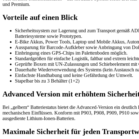
und Premium.
Vorteile auf einen Blick
Sicherheitssystem zur Lagerung und zum Transport gemäß ADR
Batteriesysteme sowie Prototypen.
E-Bike Akkus, Power Tools, Laptop und Mobile Akkus, Autom
Aussparung für Barcode-Aufkleber sowie Anbringung von Dok
Einbringung eines GPS-Chips im Palettenboden möglich.
Standardgrößen für einfache Logistik, faltbar und extrem leich
Geprüfte Boxen mit UN-Zulassungen und Schiebeelement mit 
Dauerhafte Wiederverwendung des Systems (kein Austausch nac
Einfachste Handhabung und keine Gefährdung der Umwelt.
Stapelbar bis zu 3 Behälter (1+2)
Advanced Version mit erhöhtem Sicherheit
Bei „gelbem“ Batteriestatus bietet die Advanced-Version ein deutlich 
mechanischen Einflüssen. Konform mit P903, P908, P909, P910 sowi
ausgediente Lithium-Ionen-Batterien.
Maximale Sicherheit für jeden Transport