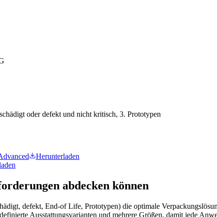
DG
schädigt oder defekt und nicht kritisch, 3. Prototypen
 Advanced
Herunterladen
laden
nforderungen abdecken können
ädigt, defekt, End-of Life, Prototypen) die optimale Verpackungslösu
ar definierte Ausstattungsvarianten und mehrere Größen, damit jede A