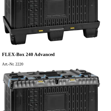
FLEX-Box 240 Advanced
Art.-Nr. 2220