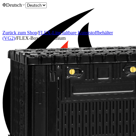
Deutsch
Zurück zum Shop
/
FLEX-Line faltbare Kunststoffbehälter
(VG2)
/
FLEX-Box 625 Premium