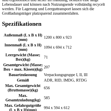
Lebensdauer und können nach Nutzungsende vollständig recycelt
werden. Für Lagerung und Leerguttransport lassen sich die
Großladungsträger platzsparend zusammenfalten.
Spezifikationen
Außenmaß (L x B x H)
1200 x 800 x 923
(
mm
)
Innenmaß (L x B x H)
1094 x 694 x 712
(
mm
)
Leergewicht (Masse;
71
Box)
(
kg
)
Gesamtgewicht (Masse;
207
Box + max. Kissen)
(
kg
)
Bauartzulassung
Verpackungsgruppe I, II, III
Gemäß
ADR, RID, IMDG, RTDG
Max. Gesamtgewicht
656
(Bruttomasse)
(
kg
)
Max.
585
Gesamtzuladung
(
kg
)
Max. Gefahrgutgröße
994 x 594 x 612
(L x B x H)
(
mm
)