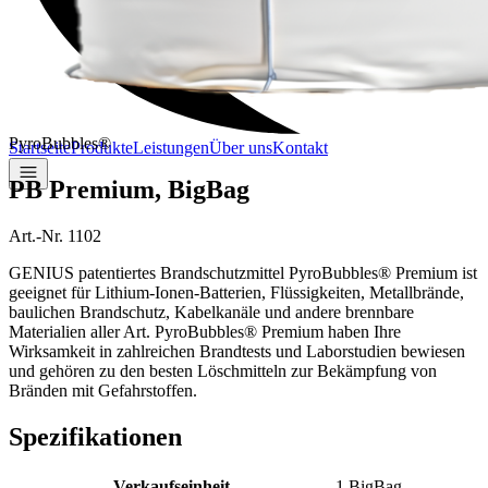
PyroBubbles®
Startseite
Produkte
Leistungen
Über uns
Kontakt
PB Premium, BigBag
Art.-Nr. 1102
GENIUS patentiertes Brandschutzmittel PyroBubbles® Premium ist
geeignet für Lithium-Ionen-Batterien, Flüssigkeiten, Metallbrände,
baulichen Brandschutz, Kabelkanäle und andere brennbare
Materialien aller Art. PyroBubbles® Premium haben Ihre
Wirksamkeit in zahlreichen Brandtests und Laborstudien bewiesen
und gehören zu den besten Löschmitteln zur Bekämpfung von
Bränden mit Gefahrstoffen.
Spezifikationen
Verkaufseinheit
1 BigBag