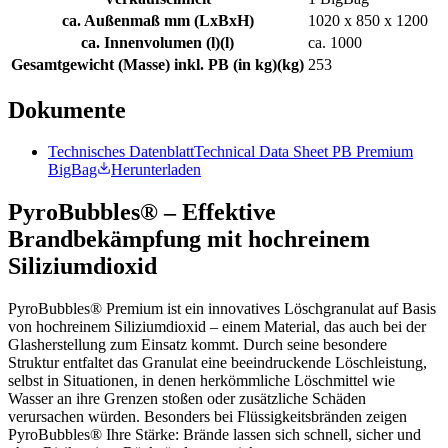
ca. Außenmaß mm (LxBxH)
1020 x 850 x 1200
ca. Innenvolumen (l)
(
l
)
ca. 1000
Gesamtgewicht (Masse) inkl. PB (in kg)
(
kg
)
253
Dokumente
Technisches Datenblatt
Technical Data Sheet PB Premium
BigBag
Herunterladen
PyroBubbles® – Effektive
Brandbekämpfung mit hochreinem
Siliziumdioxid
PyroBubbles® Premium ist ein innovatives Löschgranulat auf Basis
von hochreinem Siliziumdioxid – einem Material, das auch bei der
Glasherstellung zum Einsatz kommt. Durch seine besondere
Struktur entfaltet das Granulat eine beeindruckende Löschleistung,
selbst in Situationen, in denen herkömmliche Löschmittel wie
Wasser an ihre Grenzen stoßen oder zusätzliche Schäden
verursachen würden. Besonders bei Flüssigkeitsbränden zeigen
PyroBubbles® Ihre Stärke: Brände lassen sich schnell, sicher und