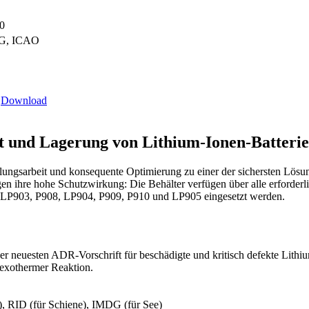
0
G, ICAO
Download
rt und Lagerung von Lithium‑Ionen‑Batteri
ungsarbeit und konsequente Optimierung zu einer der sichersten Lösu
igen ihre hohe Schutzwirkung: Die Behälter verfügen über alle erfor
3, LP903, P908, LP904, P909, P910 und LP905 eingesetzt werden.
r neuesten ADR-Vorschrift für beschädigte und kritisch defekte Lithi
 exothermer Reaktion.
, RID (für Schiene), IMDG (für See)