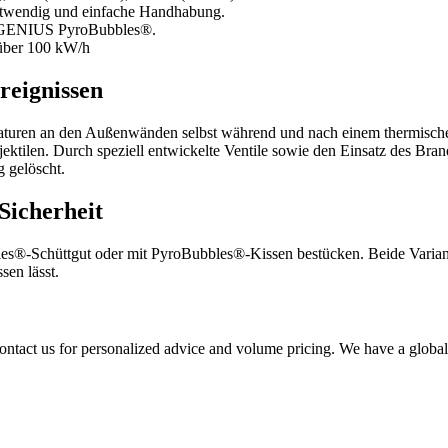
otwendig und einfache Handhabung.
ch GENIUS PyroBubbles®.
 über 100 kW/h
reignissen
aturen an den Außenwänden selbst während und nach einem thermische
ektilen. Durch speziell entwickelte Ventile sowie den Einsatz des Bra
g gelöscht.
Sicherheit
s®‑Schüttgut oder mit PyroBubbles®‑Kissen bestücken. Beide Variant
sen lässt.
ontact us for personalized advice and volume pricing. We have a global