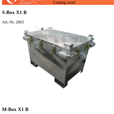
Coming soon!
S-Box X1 B
Art.-Nr. 2603
M-Box X1 B