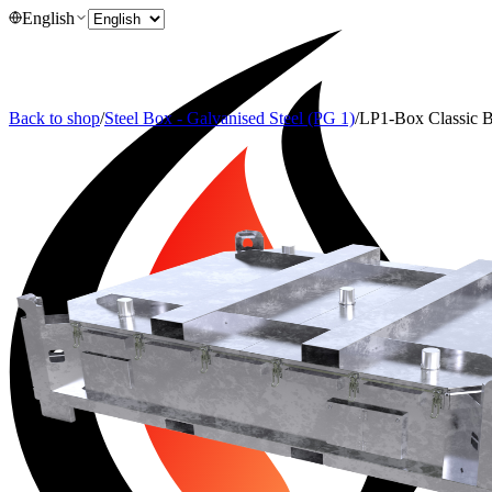
English
Back to shop
/
Steel Box - Galvanised Steel (PG 1)
/
LP1-Box Classic 