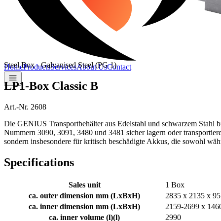
Steel Box - Galvanised Steel (PG 1)
Home
Products
Services
About Us
Contact
LP1-Box Classic B
Art.-Nr. 2608
Die GENIUS Transportbehälter aus Edelstahl und schwarzem Stahl b
Nummern 3090, 3091, 3480 und 3481 sicher lagern oder transportieren 
sondern insbesondere für kritisch beschädigte Akkus, die sowohl währ
Specifications
Sales unit
1 Box
ca. outer dimension mm (LxBxH)
2835 x 2135 x 95
ca. inner dimension mm (LxBxH)
2159-2699 x 146
ca. inner volume (l)
(
l
)
2990