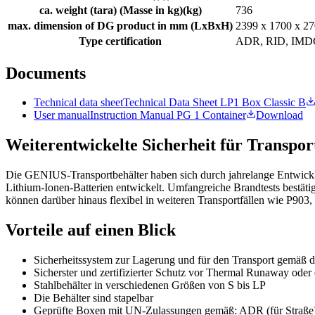
ca. weight (tara) (Masse in kg)
(
kg
)
736
max. dimension of DG product in mm (LxBxH)
2399 x 1700 x 27
Type certification
ADR, RID, IMD
Documents
Technical data sheet
Technical Data Sheet LP1 Box Classic B
User manual
Instruction Manual PG 1 Container
Download
Weiterentwickelte Sicherheit für Transpo
Die GENIUS‑Transportbehälter haben sich durch jahrelange Entwickl
Lithium‑Ionen‑Batterien entwickelt. Umfangreiche Brandtests bestät
können darüber hinaus flexibel in weiteren Transportfällen wie P90
Vorteile auf einen Blick
Sicherheitssystem zur Lagerung und für den Transport gemäß de
Sicherster und zertifizierter Schutz vor Thermal Runaway oder
Stahlbehälter in verschiedenen Größen von S bis LP
Die Behälter sind stapelbar
Geprüfte Boxen mit UN-Zulassungen gemäß: ADR (für Straße)