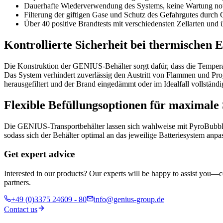
Dauerhafte Wiederverwendung des Systems, keine Wartung n
Filterung der giftigen Gase und Schutz des Gefahrgutes dur
Über 40 positive Brandtests mit verschiedensten Zellarten und
Kontrollierte Sicherheit bei thermischen E
Die Konstruktion der GENIUS‑Behälter sorgt dafür, dass die Temper
Das System verhindert zuverlässig den Austritt von Flammen und Proj
herausgefiltert und der Brand eingedämmt oder im Idealfall vollständi
Flexible Befüllungsoptionen für maximale 
Die GENIUS‑Transportbehälter lassen sich wahlweise mit PyroBubble
sodass sich der Behälter optimal an das jeweilige Batteriesystem anpas
Get expert advice
Interested in our products? Our experts will be happy to assist you—c
partners.
+49 (0)3375 24609 - 80
info@genius-group.de
Contact us